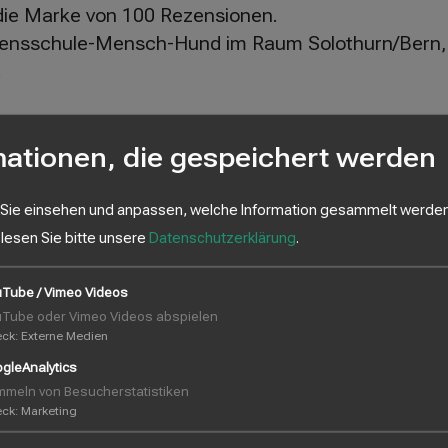
die Marke von 100 Rezensionen.
Lebensschule-Mensch-Hund im Raum Solothurn/Bern,
.
mationen, die gespeichert werden
 Sie einsehen und anpassen, welche Information gesammelt werden
istischen Ausreisser (wie eine Frustbewertung mit 
 lesen Sie bitte unsere
Datenschutzerklärung
.
n exzellentes Konfliktmanagement vor Ort.
Tube / Vimeo Videos
Tube oder Vimeo Videos abspielen
nen Schnitt von knapp 1.5 bis 2 detaillierten Reze
eck
:
Externe Medien
 aktives Geschäft.
gleAnalytics
meln von Besucherstatistiken
eck
:
Marketing