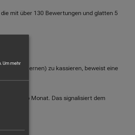
 die mit über 130 Bewertungen und glatten 5
.
Um mehr
1 oder 2 Sternen) zu kassieren, beweist eine
nsionen pro Monat. Das signalisiert dem