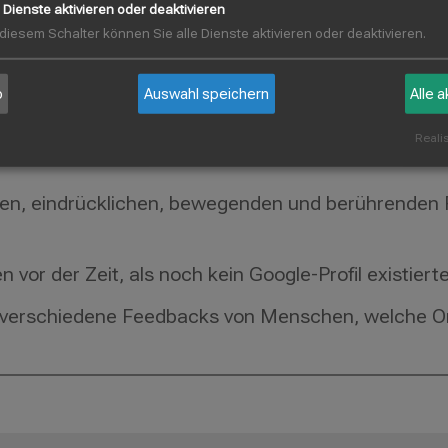
e Dienste aktivieren oder deaktivieren
 diesem Schalter können Sie alle Dienste aktivieren oder deaktivieren.
. Ein Google-Profil haben wir aber erst vor sieben 
b
Auswahl speichern
Alle 
Realis
en, eindrücklichen, bewegenden und berührenden R
vor der Zeit, als noch kein Google-Profil existier
 verschiedene Feedbacks von Menschen, welche On