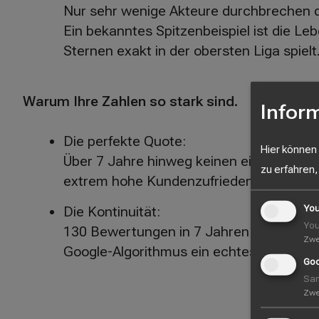
Nur sehr wenige Akteure durchbrechen 
Ein bekanntes Spitzenbeispiel ist die 
Sternen exakt in der obersten Liga spielt
Warum Ihre Zahlen so stark sind.
Infor
Die perfekte Quote:
Hier können
Über 7 Jahre hinweg keinen einzigen stat
zu erfahren,
extrem hohe Kundenzufriedenheit und ei
You
Die Kontinuität:
You
130 Bewertungen in 7 Jahren bedeuten ei
Zw
Google-Algorithmus ein echtes, konstant
Goo
Sam
Zw