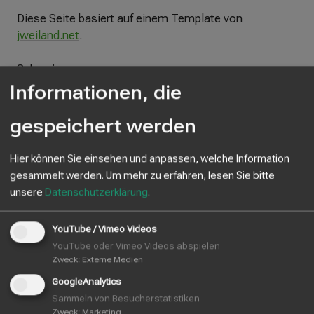
ß
Diese Seite basiert auf einem Template von
e
jweiland.net
.
n
Schweiz
Es gelten folgende berufsrechtliche Regelungen:
Informationen, die
Quelle:
gespeichert werden
www.e-recht24.de
Hier können Sie einsehen und anpassen, welche Information
gesammelt werden.
Um mehr zu erfahren, lesen Sie bitte
unsere
Datenschutzerklärung
.
YouTube / Vimeo Videos
YouTube oder Vimeo Videos abspielen
Kontakt
Zweck
:
Externe Medien
GoogleAnalytics
Hans-Jürg Winistörfer
Sammeln von Besucherstatistiken
Höhenweg 3
Zweck
:
Marketing