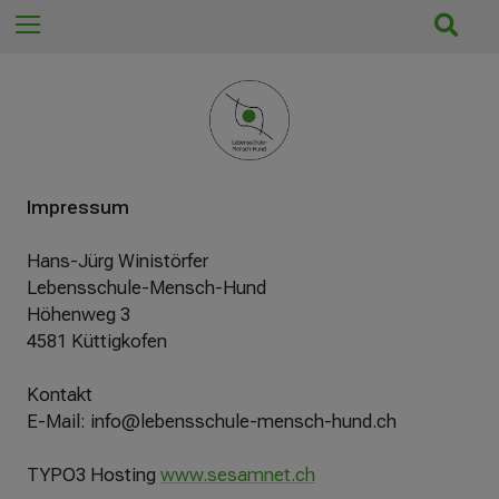
n
S
Menu
n
u
a
c
c
h
h
e
:
ö
f
Impressum
f
n
Hans-Jürg Winistörfer
e
Lebensschule-Mensch-Hund
n
Höhenweg 3
/
4581 Küttigkofen
s
c
Kontakt
h
E-Mail: info@lebensschule-mensch-hund.ch
l
i
TYPO3 Hosting
www.sesamnet.ch
e