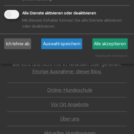
4528 Küttigkofen
Alle Dienste aktivieren oder deaktivieren
Mit diesem Schalter können Sie alle Dienste aktivieren
info(at)lebensschule-mensch-hund.ch
oder deaktivieren.
Ich lehne ab
Auswahl speichern
Alle akzeptieren
Hinweis:
Realisiert mit Klaro!
Die Texte, Bilder und Videos auf dieser Webseite sind
alle echt und nicht mit KI verändert oder generiert.
Einzige Ausnahme: dieser Blog.
Online-Hundeschule
Vor Ort Angebote
Über uns
Aktuelles Hundewissen